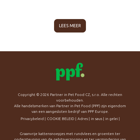
LEES MEER
Copyright © 2026 Partner in Pet Food CZ, s.r.o. Alle rechten
voorbehouden.
Alle handelsmerken van Partner in Pet Food (PPF) zijn eigendom
van een aangesloten bedrijf van PPF Europe.
Privacybeleid
|
COOKIE BELEID
|
Adres
|
in saus
|
in gelei
|
Graanvrije kattensnoepjes met rundvlees en groenten ter
ondersteuning van de gebitsverzorging en ter vermindering van