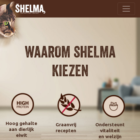
WAAROM SHELMA
KIEZEN
Hoog gehalte
Graanvrij
Ondersteunt
aan dierlijk
recepten
vitaliteit
eiwit
en welzijn